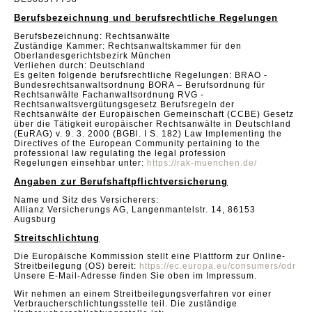
Berufsbezeichnung und berufsrechtliche Regelungen
Berufsbezeichnung: Rechtsanwälte
Zuständige Kammer: Rechtsanwaltskammer für den
Oberlandesgerichtsbezirk München
Verliehen durch: Deutschland
Es gelten folgende berufsrechtliche Regelungen: BRAO -
Bundesrechtsanwaltsordnung BORA – Berufsordnung für
Rechtsanwälte Fachanwaltsordnung RVG -
Rechtsanwaltsvergütungsgesetz Berufsregeln der
Rechtsanwälte der Europäischen Gemeinschaft (CCBE) Gesetz
über die Tätigkeit europäischer Rechtsanwälte in Deutschland
(EuRAG) v. 9. 3. 2000 (BGBl. I S. 182) Law Implementing the
Directives of the European Community pertaining to the
professional law regulating the legal profession
Regelungen einsehbar unter:
https://rak-muenchen.de/
Angaben zur Berufshaftpflichtversicherung
Name und Sitz des Versicherers:
Allianz Versicherungs AG, Langenmantelstr. 14, 86153
Augsburg
Streitschlichtung
Die Europäische Kommission stellt eine Plattform zur Online-
Streitbeilegung (OS) bereit:
https://ec.europa.eu/consumers/odr
Unsere E-Mail-Adresse finden Sie oben im Impressum.
Wir nehmen an einem Streitbeilegungsverfahren vor einer
Verbraucherschlichtungsstelle teil. Die zuständige