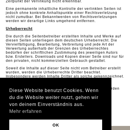
Zeitpunkt der Verlinkung nicht erkennbar.
Eine permanente inhaltliche Kontrolle der verlinkten Seiten ist
jedoch ohne konkrete Anhaltspunkte einer Rechtsverletzung
nicht zumutbar. Bei Bekanntwerden von Rechtsverletzungen
werden wir derartige Links umgehend entfernen.
Urheberrecht
Die durch die Seitenbetreiber erstellten Inhalte und Werke auf
diesen Seiten unterliegen dem deutschen Urheberrecht. Die
Vervielfältigung, Bearbeitung, Verbreitung und jede Art der
Verwertung außerhalb der Grenzen des Urheberrechtes
bedürfen der schriftlichen Zustimmung des jeweiligen Autors
bzw. Erstellers. Downloads und Kopien dieser Seite sind nur für
den privaten, nicht kommerziellen Gebrauch gestattet.
Soweit die Inhalte auf dieser Seite nicht vom Betreiber erstellt
wurden, werden die Urheberrechte Dritter beachtet.
Insbesondere werden Inhalte Dritter als solche gekennzeichnet.
Sollten Sie trotzdem auf eine Urheberrechtsverletzung
aufmerksam werden, bitten wir um einen entsprechenden
Hinweis. Bei Bekanntwerden von Rechtsverletzungen werden
Diese Website benutzt Cookies. Wenn
wir derartige Inhalte umgehend entfernen.
du die Website weiter nutzt, gehen wir
Quelle:
eRecht24
von deinem Einverständnis aus.
Mehr erfahren
OK
Datenschutz
|
Impressum
|
facebook.de